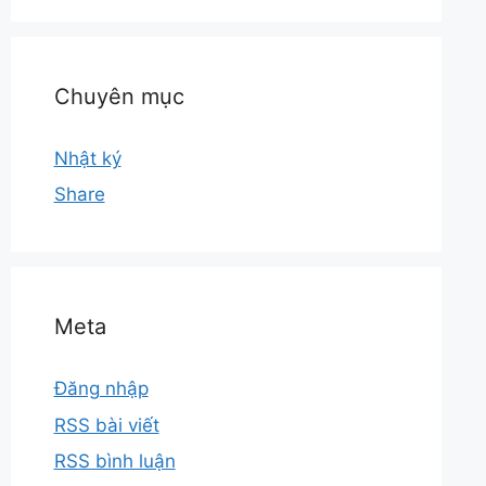
Chuyên mục
Nhật ký
Share
Meta
Đăng nhập
RSS bài viết
RSS bình luận