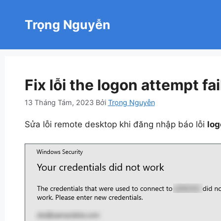
Chuyển
đến
Trọng Nguyễn
nội
dung
Fix lỗi the logon attempt f
13 Tháng Tám, 2023
Bởi
Trọng Nguyễn
Sửa lỗi remote desktop khi đăng nhập báo lỗi
log