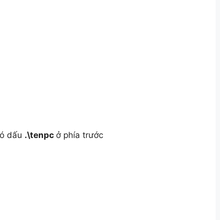
có dấu
.\tenpc
ở phía trước