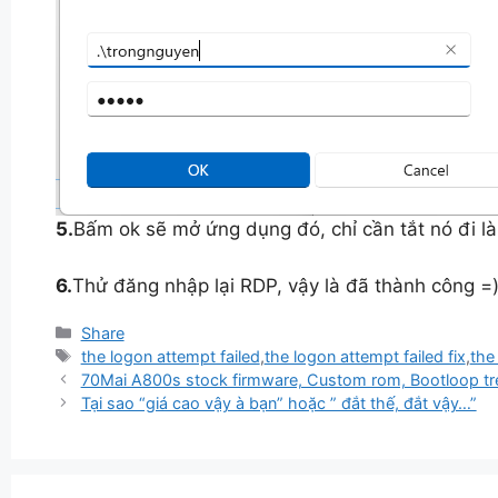
5.
Bấm ok sẽ mở ứng dụng đó, chỉ cần tắt nó đi l
6.
Thử đăng nhập lại RDP, vậy là đã thành công =)
Danh
Share
mục
Thẻ
the logon attempt failed
,
the logon attempt failed fix
,
the
70Mai A800s stock firmware, Custom rom, Bootloop tre
Tại sao “giá cao vậy à bạn” hoặc ” đắt thế, đắt vậy…”