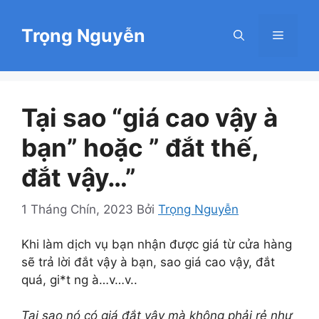
Chuyển
đến
Trọng Nguyễn
Menu
nội
dung
Tại sao “giá cao vậy à
bạn” hoặc ” đắt thế,
đắt vậy…”
1 Tháng Chín, 2023
Bởi
Trọng Nguyễn
Khi làm dịch vụ bạn nhận được giá từ cửa hàng
sẽ trả lời đắt vậy à bạn, sao giá cao vậy, đắt
quá, gi*t ng à…v…v..
Tại sao nó có giá đắt vậy mà không phải rẻ như