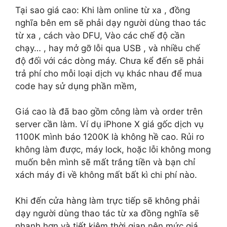
Tại sao giá cao: Khi làm online từ xa , đồng
nghĩa bên em sẽ phải dạy người dùng thao tác
từ xa , cách vào DFU, Vào các chế độ cần
chạy… , hay mở gỡ lỗi qua USB , và nhiều chế
độ đối với các dòng máy. Chưa kể đến sẽ phải
trả phí cho mỗi loại dịch vụ khác nhau để mua
code hay sử dụng phần mềm,
Giá cao là đã bao gồm công làm và order trên
server cần làm. Ví dụ iPhone X giá gốc dịch vụ
1100K mình báo 1200K là không hề cao. Rủi ro
không làm được, máy lock, hoặc lỗi không mong
muốn bên mình sẽ mất trắng tiền và bạn chỉ
xách máy đi về không mất bất kì chi phí nào.
Khi đến cửa hàng làm trực tiếp sẽ không phải
dạy người dùng thao tác từ xa đồng nghĩa sẽ
nhanh hơn và tiết kiệm thời gian nên mức giá